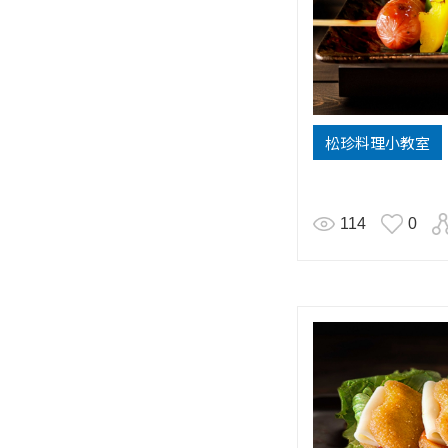
松珍料理小教室
114
0