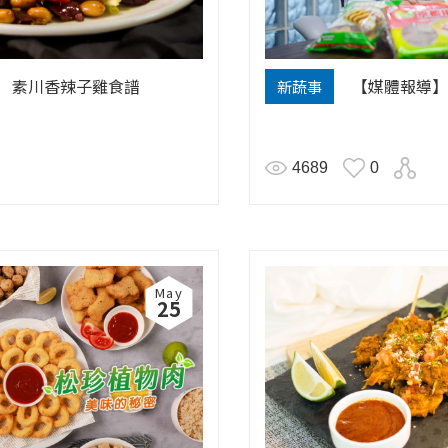
素川香辣子雞食譜
【媒體報導】
新蔬事
4689
0
May
25