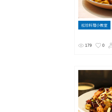
松珍料理小教室
179
0