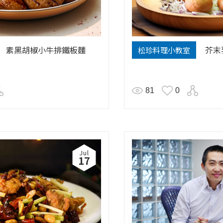
素黑胡椒小牛排鐵板麵
芥末
松珍料理小教室
81
0
Jul
17