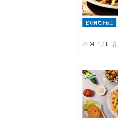
松珍料理小教室
84
1