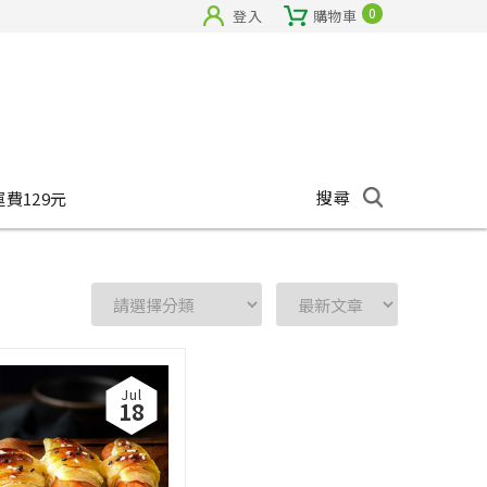
0
登入
購物車
搜尋
運費129元
Jul
18