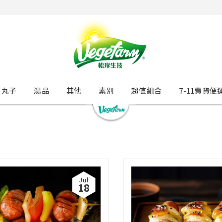
丸子
湯品
其他
素別
超值組合
7-11賣貨便
Jul
18