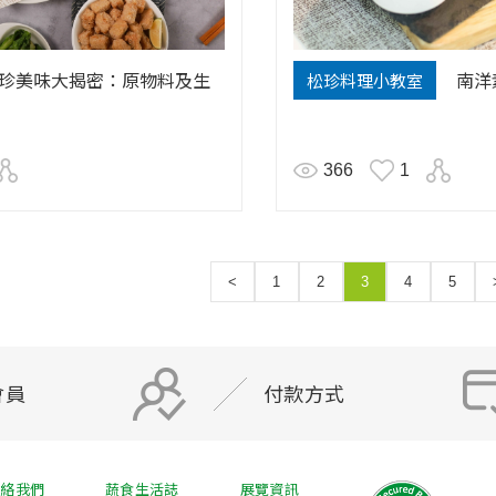
珍美味大揭密：原物料及生
南洋
松珍料理小教室
366
1
<
1
2
3
4
5
會員
付款方式
聯絡我們
蔬食生活誌
展覽資訊