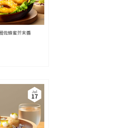
圈佐蜂蜜芥末醬
Jul
17