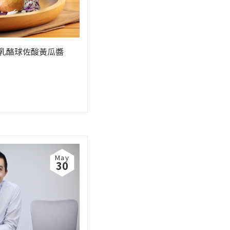
乳酪球佐酸黃瓜醬
May
30