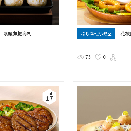
素鰻魚握壽司
花枝
松珍料理小教室
73
0
Jul
17