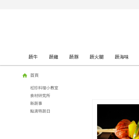
蔬牛
蔬雞
蔬豚
蔬火腿
蔬海味
首頁
松珍料理小教室
食材研究所
新蔬事
點滴特蔬日