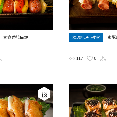
素食香腸串燒
素酥
松珍料理小教室
117
0
Jul
18