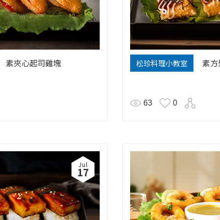
素夾心起司雞塊
素方
松珍料理小教室
63
0
Jul
17