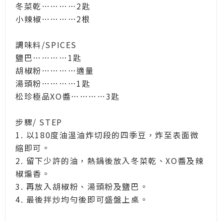
冬菜乾…………2匙
小辣椒…………2根
調味料/SPICES
鹽巴…………1匙
胡椒粉…………適量
湯頭粉…………1匙
松珍極品XO醬…………3匙
步驟/ STEP
1. 以180度油溫油炸切段的四季豆，炸至表面微
縮即可。
2. 留下少許的油，熱鍋後放入冬菜乾、XO醬及辣
椒煸香。
3. 再放入胡椒粉、湯頭粉及鹽巴。
4. 最後拌炒均勻後即可盛盤上桌。