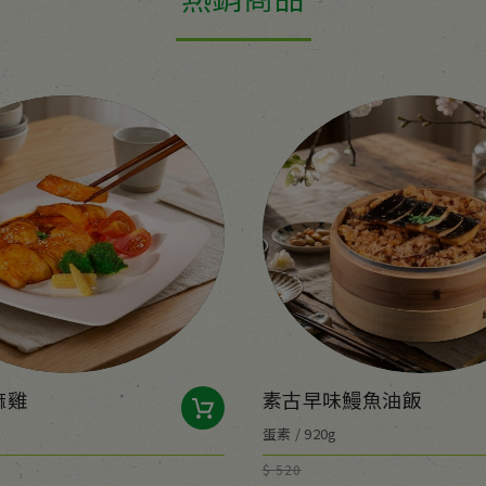
麻雞
素古早味鰻魚油飯
蛋素 / 920g
$ 520