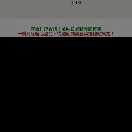
$ 480
素食料理食譜｜美味日式蔬食關東煮
一鍋到底暖心湯品，從湯底到高麗菜捲輕鬆搞定！