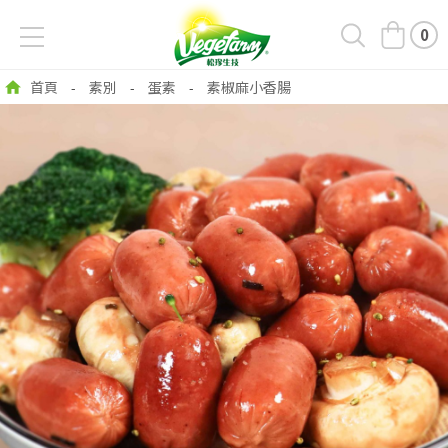
0
首頁
素別
蛋素
素椒麻小香腸
-
-
-