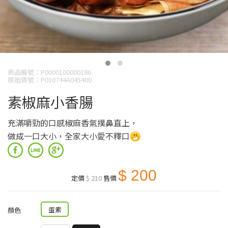
商品編號：P0000100000186
原始貨號：P010744A045400
素椒麻小香腸
充滿嚼勁的口感椒麻香氣撲鼻直上，
做成一口大小，全家大小愛不釋口
$ 200
定價
$ 210
售價
蛋素
顏色