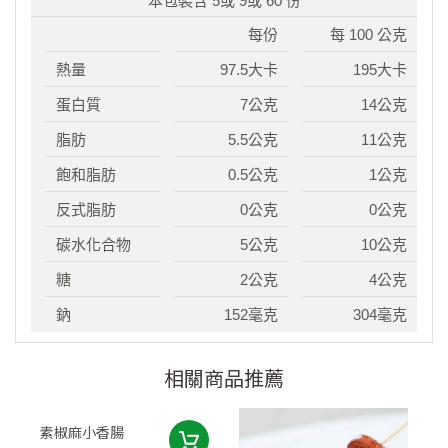
本包裝含 5或 9或 60 份
每份
每 100 公克
熱量
97.5大卡
195大卡
蛋白質
7公克
14公克
脂肪
5.5公克
11公克
飽和脂肪
0.5公克
1公克
反式脂肪
0公克
0公克
碳水化合物
5公克
10公克
糖
2公克
4公克
鈉
152毫克
304毫克
相關商品推薦
素椒麻小香腸