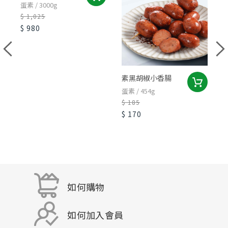
蛋素 / 3000g
$ 1,025
$ 980
素黑胡椒小香腸
蛋素 / 454g
蛋
$ 185
$
$ 170
$
如何購物
如何加入會員