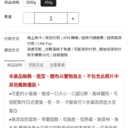
商品規格
3000g
454g
數量
-
+
線上刷卡 / 貨到付款 / ATM 轉帳 / 超商代碼繳費 / 超商取貨
付款方式
付款 / LINE Pay
貨運宅配 _消費滿兩千免運 / 宅配貨到付款 _需加收貨到付
運送方式
款手續費30元 / 自取服務
商品說明
烹飪方式
注意事項
本產品裝飾、造型、顏色以實物為主，不包含此照片中
其他盤飾擺設。
●可愛的小香腸，做成一口大小，口感Q彈，風味獨特，可
搭配製作日式便當，煎、炸、冷盤皆可※非基因改造大豆
蛋白
●無添加防腐劑、零膽固醇、低脂肪、低熱量、無普林、無
五辛 精選天然大豆蛋白特製而成的純素食製品，採用天然