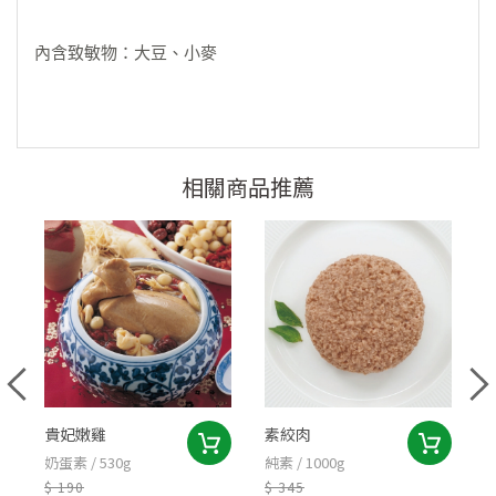
內含致敏物：大豆、小麥
相關商品推薦
貴妃嫩雞
素絞肉
奶蛋素 / 530g
純素 / 1000g
蛋
$ 190
$ 345
$