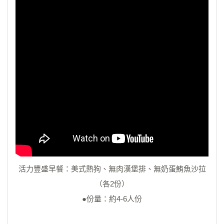
活力豐盛早餐：美式熱狗、無肉漢堡排、無奶蛋鮪魚沙拉
（各2份）
●份量：約4-6人份