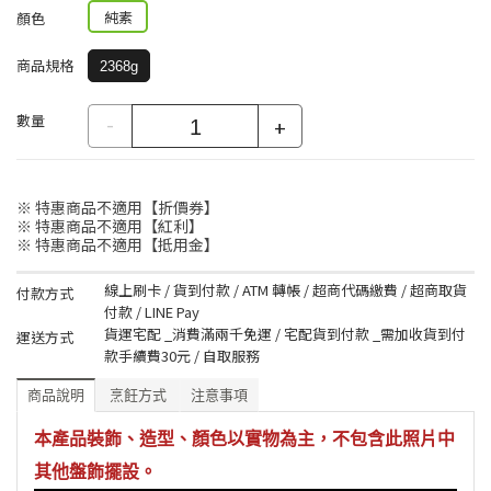
純素
顏色
商品規格
2368g
數量
-
+
※ 特惠商品不適用【折價券】
※ 特惠商品不適用【紅利】
※ 特惠商品不適用【抵用金】
線上刷卡 / 貨到付款 / ATM 轉帳 / 超商代碼繳費 / 超商取貨
付款方式
付款 / LINE Pay
貨運宅配 _消費滿兩千免運 / 宅配貨到付款 _需加收貨到付
運送方式
款手續費30元 / 自取服務
商品說明
烹飪方式
注意事項
本產品裝飾、造型、顏色以實物為主，不包含此照片中
其他盤飾擺設。