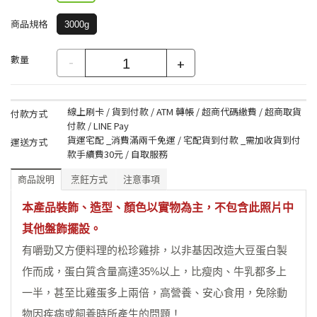
商品規格
3000g
數量
-
+
線上刷卡 / 貨到付款 / ATM 轉帳 / 超商代碼繳費 / 超商取貨
付款方式
付款 / LINE Pay
貨運宅配 _消費滿兩千免運 / 宅配貨到付款 _需加收貨到付
運送方式
款手續費30元 / 自取服務
商品說明
烹飪方式
注意事項
本產品裝飾、造型、顏色以實物為主，不包含此照片中
其他盤飾擺設。
有嚼勁又方便料理的松珍雞排，以非基因改造大豆蛋白製
作而成，蛋白質含量高達35%以上，比瘦肉、牛乳都多上
一半，甚至比雞蛋多上兩倍，高營養、安心食用，免除動
物因疾病或飼養時所產生的問題！