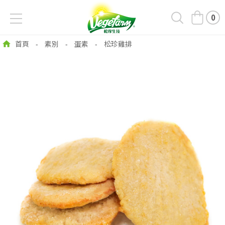
0
首頁
素別
蛋素
松珍雞排
-
-
-