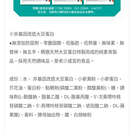
※非基因改造大豆蛋白
●無添加防腐劑、零膽固醇、低脂肪、低熱量、無味素、無
普林、無五辛，精選天然大豆蛋白特製而成的純素食製
品，採用天然調味品，是老少咸宜的食品。
成份：水、 非基因改造大豆蛋白、小麥澱粉、小麥蛋白、
芥花油、蛋白粉、黏稠劑(磷酸二澱粉、醋酸澱粉)、糖、調
味劑(L-麩酸鈉、胺基乙酸、DL-胺基丙酸、5'-次黃嘌呤核
苷磷酸二鈉、5'-鳥嘌呤核苷磷酸二鈉、琥珀酸二鈉、DL-蘋
果酸)、香料、酵母抽出物、鹽、白胡椒粉