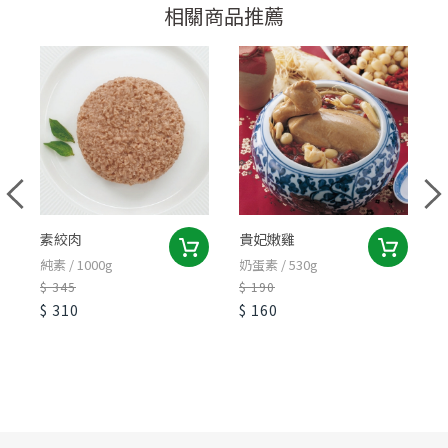
相關商品推薦
素絞肉
貴妃嫩雞
純素 / 1000g
奶蛋素 / 530g
純
$ 345
$ 190
$
$ 310
$ 160
$