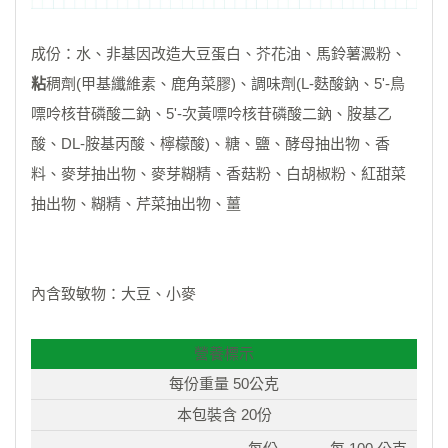
成份：水、非基因改造大豆蛋白、芥花油、馬鈴薯澱粉、
粘
稠劑(甲基纖維素、鹿角菜膠)、調味劑(L-麩酸鈉、5'-鳥
嘌呤核苷磷酸二鈉、5'-次黃嘌呤核苷磷酸二鈉、胺基乙
酸、DL-胺基丙酸、檸檬酸)、糖、鹽、酵母抽出物、香
料、麥芽抽出物、麥芽糊精、香菇粉、白胡椒粉、紅甜菜
抽出物、糊精、芹菜抽出物、薑
內含致敏物：大豆、小麥
營養標示
每份重量 50公克
本包裝含 20份