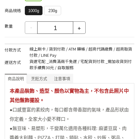
商品規格
1000g
230g
數量
-
+
線上刷卡 / 貨到付款 / ATM 轉帳 / 超商代碼繳費 / 超商取貨
付款方式
付款 / LINE Pay
貨運宅配 _消費滿兩千免運 / 宅配貨到付款 _需加收貨到付
運送方式
款手續費30元 / 自取服務
商品說明
烹飪方式
注意事項
本產品裝飾、造型、顏色以實物為主，不包含此照片中
其他盤飾擺設。
●口感豐富的素絞肉，每口都含帶香甜的氣味，產品形狀由
你定義，全家大小愛不釋口。
●無豆味、易塑形，千變萬化適用各種料理: 麻婆豆腐、肉
醬義大利麵、PIZZA、打拋、鍋貼、水餃、炒飯、粥品、