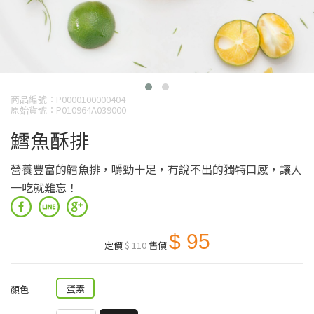
商品編號：P0000100000404
原始貨號：P010964A039000
鱈魚酥排
營養豐富的鱈魚排，嚼勁十足，有說不出的獨特口感，讓人
一吃就難忘！
$ 95
定價
$ 110
售價
蛋素
顏色