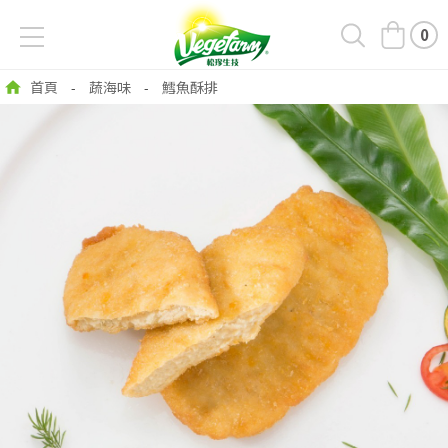
0
首頁
蔬海味
鱈魚酥排
-
-