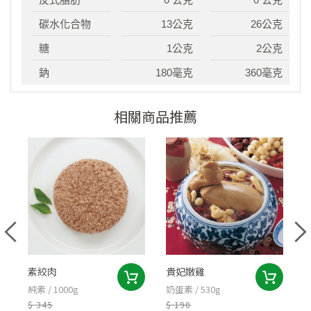
碳水化合物
13公克
26公克
糖
1公克
2公克
鈉
180毫克
360毫克
相關商品推薦
素絞肉
貴妃嫩雞
純素 / 1000g
奶蛋素 / 530g
純
$ 345
$ 190
$