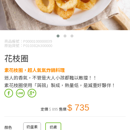
商品編號：P0000100000039
原始貨號：P010382A300000
花枝圈
素花枝圈，超人氣氣炸鍋料理
迷人的香氣，不管是大人小孩都難以敵擋！！
素花枝圈使用「蒟蒻」製成，熱量低，是減重好夥伴！
$ 735
定價
$ 895
售價
奶蛋素
奶素
顏色