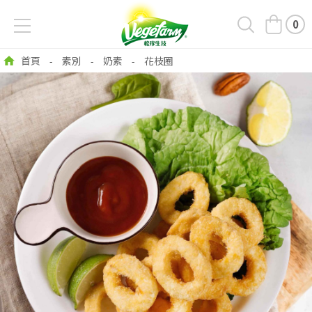
0
首頁
素別
奶素
花枝圈
-
-
-