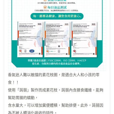
香氣迷人難以敵擋的素花枝圈，是適合大人和小孩的零
食！！
使用「蒟蒻」製作而成素花枝，蒟蒻內含膳食纖維，能夠
幫助胃腸的蠕動，
含水量大，可以增加糞便體積，幫助排便。此外，蒟蒻因
為不被人體消化吸收的特性，