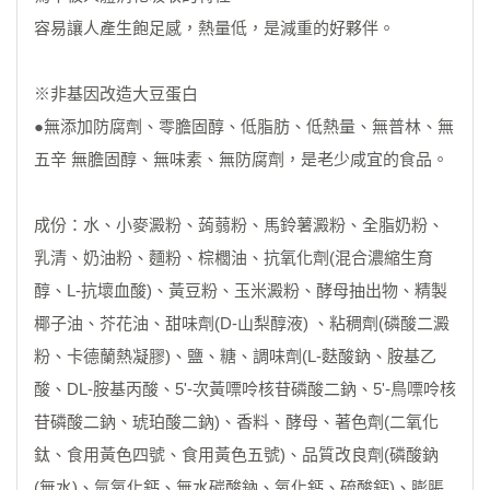
容易讓人產生飽足感，熱量低，是減重的好夥伴。
※非基因改造大豆蛋白
●無添加防腐劑、零膽固醇、低脂肪、低熱量、無普林、無
五辛 無膽固醇、無味素、無防腐劑，是老少咸宜的食品。
成份：水、小麥澱粉、蒟蒻粉、馬鈴薯澱粉、全脂奶粉、
乳清、奶油粉、麵粉、棕櫚油、抗氧化劑(混合濃縮生育
醇、L-抗壞血酸)、黃豆粉、玉米澱粉、酵母抽出物、精製
椰子油、芥花油、甜味劑(D-山梨醇液) 、粘稠劑(磷酸二澱
粉、卡德蘭熱凝膠)、鹽、糖、調味劑(L-麩酸鈉、胺基乙
酸、DL-胺基丙酸、5'-次黃嘌呤核苷磷酸二鈉、5'-鳥嘌呤核
苷磷酸二鈉、琥珀酸二鈉)、香料、酵母、著色劑(二氧化
鈦、食用黃色四號、食用黃色五號)、品質改良劑(磷酸鈉
(無水)、氫氧化鈣、無水碳酸鈉、氧化鈣、硫酸鈣)、膨脹