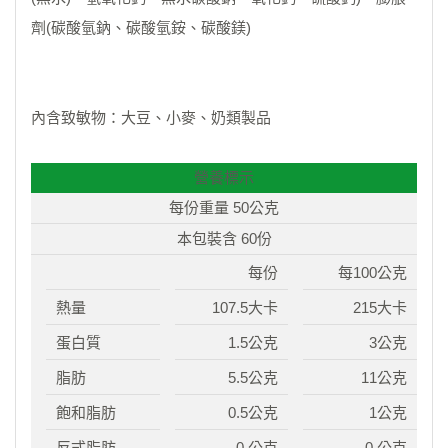
劑(碳酸氫鈉、碳酸氫銨、碳酸鎂)
內含致敏物：大豆、小麥、奶類製品
營養標示
每份重量 50公克
本包裝含 60份
每份
每100公克
熱量
107.5大卡
215大卡
蛋白質
1.5公克
3公克
脂肪
5.5公克
11公克
飽和脂肪
0.5公克
1公克
反式脂肪
0 公克
0 公克