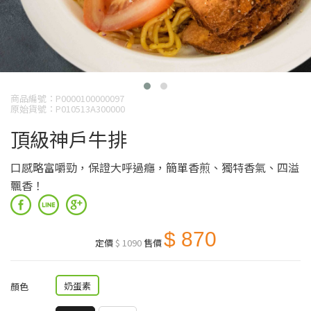
商品編號：P0000100000097
原始貨號：P010513A300000
頂級神戶牛排
口感略富嚼勁，保證大呼過癮，簡單香煎、獨特香氣、四溢
飄香！
$ 870
定價
$ 1090
售價
奶蛋素
顏色