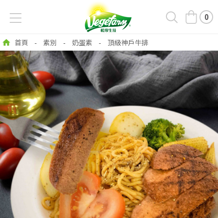
0
首頁
素別
奶蛋素
頂級神戶牛排
-
-
-