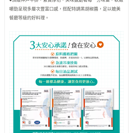
嚼勁呈現多層次豐富口感，搭配特調黑胡椒醬，足以媲美
餐廳等級的好料理。