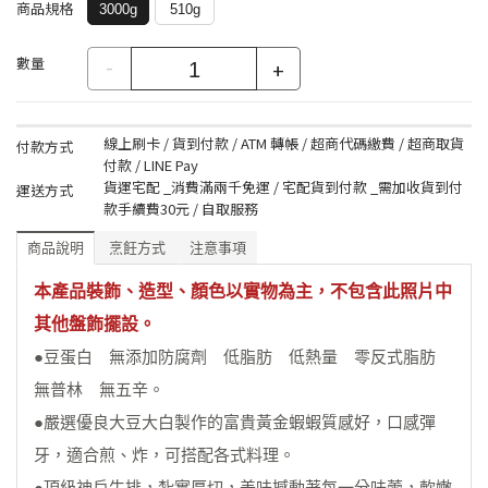
商品規格
3000g
510g
數量
-
+
線上刷卡 / 貨到付款 / ATM 轉帳 / 超商代碼繳費 / 超商取貨
付款方式
付款 / LINE Pay
貨運宅配 _消費滿兩千免運 / 宅配貨到付款 _需加收貨到付
運送方式
款手續費30元 / 自取服務
商品說明
烹飪方式
注意事項
本產品裝飾、造型、顏色以實物為主，不包含此照片中
其他盤飾擺設。
●豆蛋白 無添加防腐劑 低脂肪 低熱量 零反式脂肪
無普林 無五辛。
●嚴選優良大豆大白製作的富貴黃金蝦蝦質感好，口感彈
牙，適合煎、炸，可搭配各式料理。
●頂級神戶牛排，紮實厚切，美味撼動著每一分味蕾，軟嫩