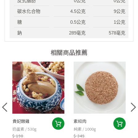
反式脂肪
0公克
0公克
碳水化合物
4.5公克
9公克
糖
0.5公克
1公克
鈉
289毫克
578毫克
相關商品推薦
貴妃嫩雞
素絞肉
奶蛋素 / 530g
純素 / 1000g
蛋
$ 190
$ 345
$