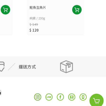
鮭魚生魚片
香
純素 / 230g
奶蛋
$ 149
$ 
$ 120
$ 
運送方式