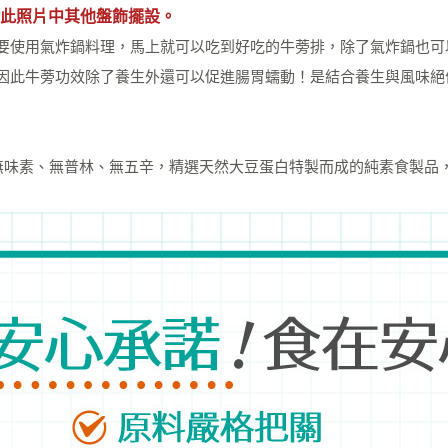
此照片中其他盤飾擺設。
要使用氣炸鍋料理，馬上就可以吃到好吃的牛蒡排，除了氣炸鍋也可
因此牛蒡功效除了養生外還可以促進腸胃蠕動！是結合養生與風味絕
無味素、無普林、無五辛，精選天然大豆蛋白特製而成的純素食製品