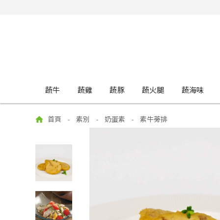
蔬牛
蔬雞
蔬豚
蔬火腿
蔬海味
首頁
素別
奶蛋素
素牛蒡排
-
-
-