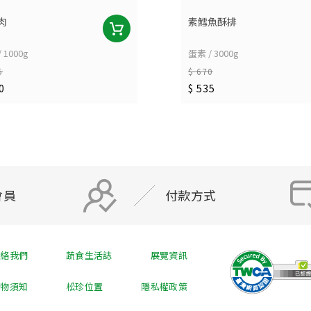
肉
素鱈魚酥排
 1000g
蛋素 / 3000g
5
$ 670
0
$ 535
會員
付款方式
聯絡我們
蔬食生活誌
展覽資訊
購物須知
松珍位置
隱私權政策