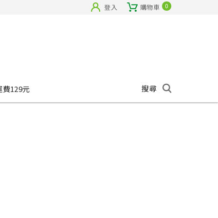
0
登入
購物車
搜尋
運費129元