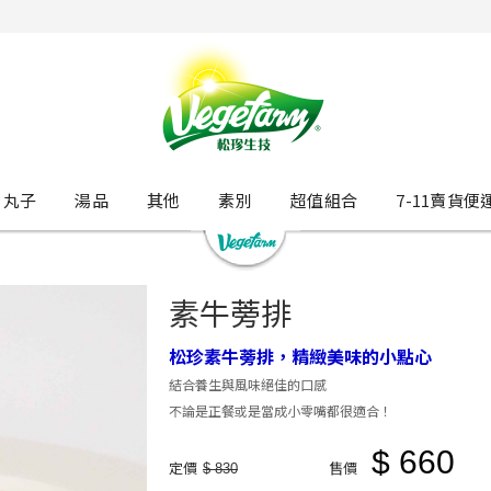
丸子
湯品
其他
素別
超值組合
7-11賣貨便
素牛蒡排
松珍素牛蒡排，精緻美味的小點心
結合養生與風味絕佳的口感
不論是正餐或是當成小零嘴都很適合！
$ 660
定價
售價
$ 830