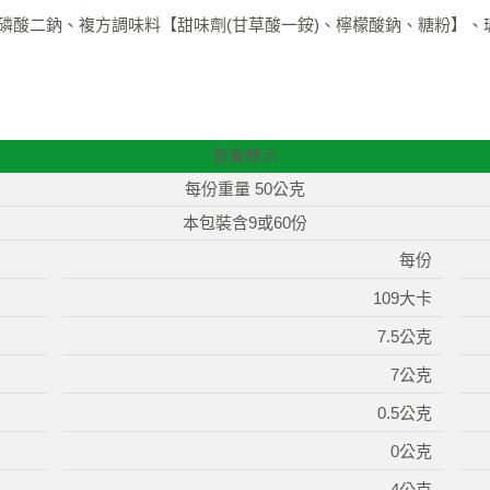
核苷磷酸二鈉、複方調味料【甜味劑(甘草酸一銨)、檸檬酸鈉、糖粉】
營養標示
每份重量 50公克
本包裝含9或60份
每份
109大卡
7.5公克
7公克
0.5公克
0公克
4公克