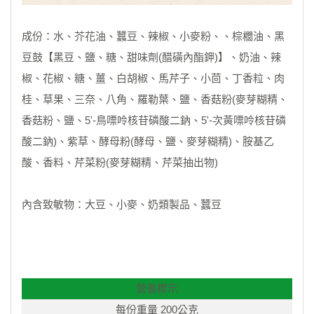
成份：水、芥花油、蠶豆、辣椒、小麥粉、、棕櫚油、黑
豆鼓【黑豆、鹽、糖、甜味劑(醋磺內酯鉀)】、奶油、辣
椒、花椒、糖、薑、白胡椒、馬芹子、小茴、丁香粒、肉
桂、草果、三奈、八角、羅勒葉、鹽、香菇粉(麥芽糊精、
香菇粉、鹽、5'-鳥嘌呤核苷磷酸二鈉、5'-次黃嘌呤核苷磷
酸二鈉)、紫草、酵母粉(酵母、鹽、麥芽糊精)、胺基乙
酸、香料、芹菜粉(麥芽糊精、芹菜抽出物)
內含致敏物：大豆、小麥、奶類製品、蠶豆
營養標示
每份重量 200公克