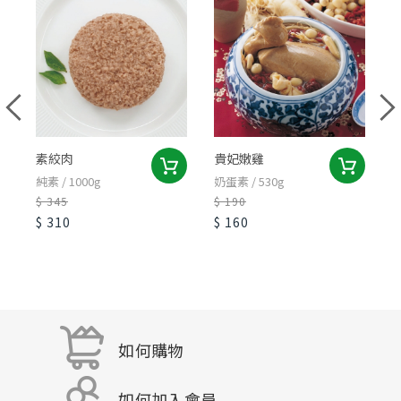
素絞肉
貴妃嫩雞
純素 / 1000g
奶蛋素 / 530g
純
$ 345
$ 190
$
$ 310
$ 160
$
如何購物
如何加入會員