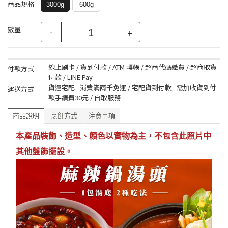
商品規格
3000g
600g
數量
-
+
線上刷卡 / 貨到付款 / ATM 轉帳 / 超商代碼繳費 / 超商取貨
付款方式
付款 / LINE Pay
貨運宅配 _消費滿兩千免運 / 宅配貨到付款 _需加收貨到付
運送方式
款手續費30元 / 自取服務
商品說明
烹飪方式
注意事項
本產品裝飾、造型、顏色以實物為主，不包含此照片中
其他盤飾擺設。