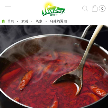
0
首頁
素別
奶素
麻辣鍋湯頭
-
-
-