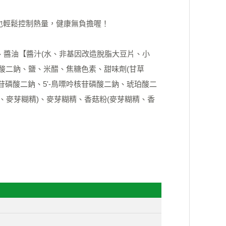
也輕鬆控制熱量，健康無負擔喔！
、醬油【醬汁(水、非基因改造脫脂大豆片、小
琥珀酸二鈉、鹽、米醋、焦糖色素、甜味劑(甘草
核苷磷酸二鈉、5'-鳥嘌呤核苷磷酸二鈉、琥珀酸二
二鈉、麥芽糊精)、麥芽糊精、香菇粉(麥芽糊精、香