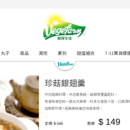
丸子
湯品
其他
素別
超值組合
7-11賣貨便
珍菇銀翅羹
中式經典料理，內含素魚翅、菇類等豐富配料。
色香味俱全的一道台式美食，料多又香氣十足，口感滑
加熱即可食 ! 經典美味讓您快速享用。
$ 149
定價
售價
$ 165