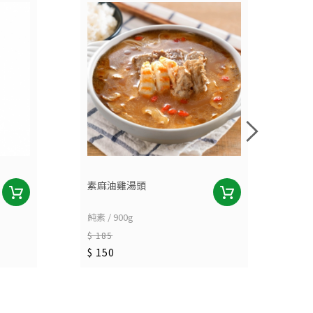
素麻油雞湯頭
麻
純素 / 900g
奶素
$ 185
$ 
$ 150
$ 