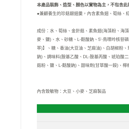
本產品裝飾、造型、顏色以實物為主，不包含此
●兼顧養生的珍菇銀翅羹，內含素魚翅、筍絲、
成份：水、筍絲、金針菇、素魚翅(海藻粉、海
麥、鹽)、水、砂糖、L-麩酸鈉、5'-鳥嘌呤核
萃)】、糖、香油(大豆油、芝麻油)、白胡椒粉、珍
鈉)、調味料(胺基乙酸、DL-胺基丙酸、琥珀酸二
菇粉、鹽、L-麩酸鈉)、甜味劑(甘草酸一銨)、
內含致敏物：大豆、小麥、芝麻製品