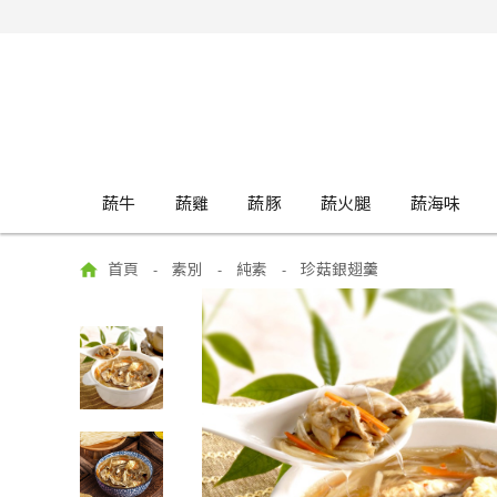
蔬牛
蔬雞
蔬豚
蔬火腿
蔬海味
首頁
素別
純素
珍菇銀翅羹
-
-
-