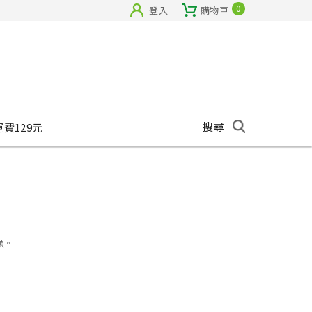
0
登入
購物車
搜尋
運費129元
順。