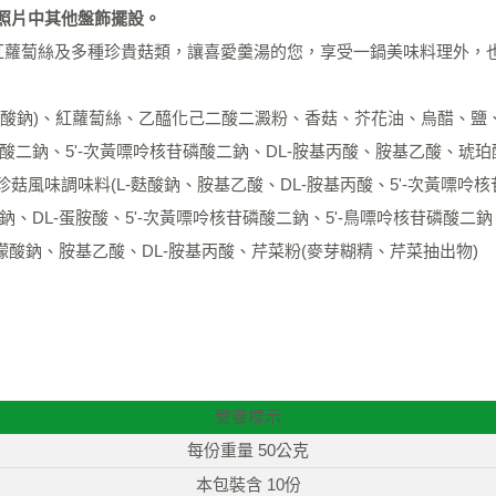
照片中其他盤飾擺設。
紅蘿蔔絲及多種珍貴菇類，讓喜愛羹湯的您，享受一鍋美味料理外，
藻酸鈉)、紅蘿蔔絲、乙醯化己二酸二澱粉、香菇、芥花油、烏醋、鹽
苷磷酸二鈉、5'-次黃嘌呤核苷磷酸二鈉、DL-胺基丙酸、胺基乙酸、
菇風味調味料(L-麩酸鈉、胺基乙酸、DL-胺基丙酸、5'-次黃嘌呤
鈉、DL-蛋胺酸、5'-次黃嘌呤核苷磷酸二鈉、5'-鳥嘌呤核苷磷酸
檸檬酸鈉、胺基乙酸、DL-胺基丙酸、芹菜粉(麥芽糊精、芹菜抽出物)
營養標示
每份重量 50公克
本包裝含 10份