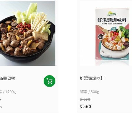
滿薑母鴨
好湯頭調味料
/ 1200g
純素 / 500g
5
$ 690
5
$ 560