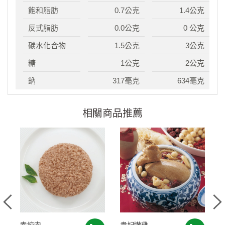
飽和脂肪
0.7公克
1.4公克
反式脂肪
0.0公克
0 公克
碳水化合物
1.5公克
3公克
糖
1公克
2公克
鈉
317毫克
634毫克
相關商品推薦
素絞肉
貴妃嫩雞