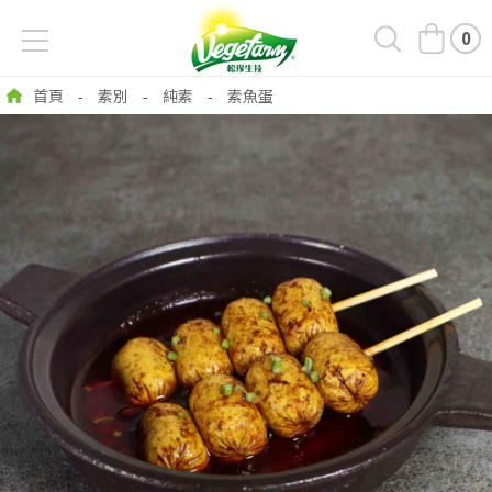
0
首頁
素別
純素
素魚蛋
-
-
-