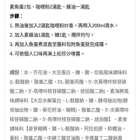
素魚蛋1包、咖哩粉2湯匙、蠔油一湯匙
步驟：
1. 熱油後加入2湯匙咖哩粉炒香，再倒入200ml清水。
2. 加入素蠔油1湯匙、糖1匙，攪拌均勻。
3. 再加入魚蛋煮滾直至醬料包附魚蛋就完成囉。
4. 可依個人口味再淋上松珍沙嗲醬。
成份
：水、芥花油、大豆蛋白、糖、鹽、珍菇風味調味料
(L-麩酸鈉，胺基乙酸，DL-胺基丙酸，5'-次黃嘌呤核苷磷
酸二鈉，5'-鳥嘌呤核苷磷酸二鈉、琥珀酸二鈉)、素海鮮風
味調味料【大豆水解蛋白、L-麩酸鈉、糖、酵母抽出物(酵
母抽出物、鹽、葵花籽油、糊精)、胺基乙酸、5'-次黃嘌呤
核苷磷酸二鈉，5'-鳥嘌呤核苷磷酸二鈉、琥珀酸】、素食
調味料【麥芽糊精，鹽，L-麩酸鈉，阿拉伯膠，棕櫚油，
香料，胺基乙酸，中鏈三酸甘油酯，辛烯基丁二酸鈉澱