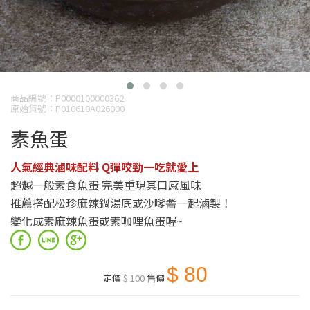
商品編號：P0000100000362
原始貨號：P010610A026000
素魚蛋
人氣經典滷味配料 Q彈咬勁一吃就愛上
超越一般素食魚蛋 完美重現其口感風味
推薦搭配松珍麻辣鍋湯底或沙嗲醬一起滷製！
變化成素麻辣魚蛋或素咖哩魚蛋喔~
$ 80
定價
$ 100
售價