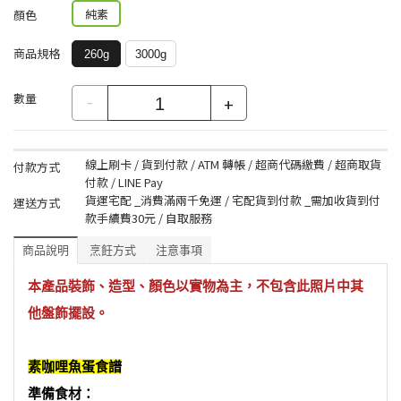
純素
顏色
商品規格
260g
3000g
數量
-
+
線上刷卡 / 貨到付款 / ATM 轉帳 / 超商代碼繳費 / 超商取貨
付款方式
付款 / LINE Pay
貨運宅配 _消費滿兩千免運 / 宅配貨到付款 _需加收貨到付
運送方式
款手續費30元 / 自取服務
商品說明
烹飪方式
注意事項
本產品裝飾、造型、顏色以實物為主，不包含此照片中其
他盤飾擺設。
素咖哩魚蛋食譜
準備食材：