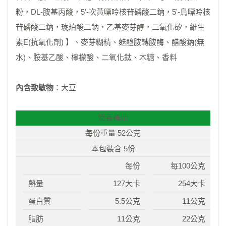
粉，DL-胺基丙酸，5'-次黃嘌呤核苷磷酸二鈉，5'-鳥嘌呤核
苷磷酸二鈉，琥珀酸二鈉，乙基麥芽醇，二氧化矽，維生
素E(抗氧化劑) 】、麥芽糊精、麩醯胺轉胺酶、醋酸鈉(無
水)、胺基乙酸、檸檬酸、二氧化鈦、木糖、香料
內含致敏物
：大豆
營養標示
每份重量 52公克
本包裝含 5份
每份
每100公克
熱量
127大卡
254大卡
蛋白質
5.5公克
11公克
脂肪
11公克
22公克