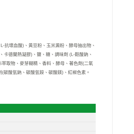
L-抗壞血酸)、黃豆粉、玉米澱粉、酵母抽出物、
卡德蘭熱凝膠)、鹽、糖、調味劑 (L-麩酸鈉、
、昆布萃取物、麥芽糊精、香料、酵母、著色劑(二氧
劑(碳酸氫鈉、碳酸氫銨、碳酸鎂)、紅椒色素。