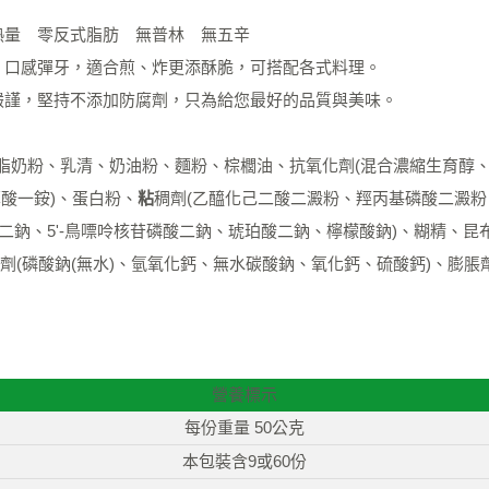
熱量 零反式脂肪 無普林 無五辛
，口感彈牙，適合煎、炸更添酥脆，可搭配各式料理。
嚴謹，堅持不添加防腐劑，只為給您最好的品質與美味。
奶粉、乳清、奶油粉、麵粉、棕櫚油、抗氧化劑(混合濃縮生育醇、
草酸一銨)、蛋白粉、
粘
稠劑(乙醯化己二酸二澱粉、羥丙基磷酸二澱粉、
苷磷酸二鈉、5'-鳥嘌呤核苷磷酸二鈉、琥珀酸二鈉、檸檬酸鈉)、糊精
劑(磷酸鈉(無水)、氫氧化鈣、無水碳酸鈉、氧化鈣、硫酸鈣)、膨脹
營養標示
每份重量 50公克
本包裝含9或60份