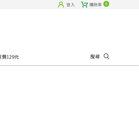
0
登入
購物車
搜尋
運費129元