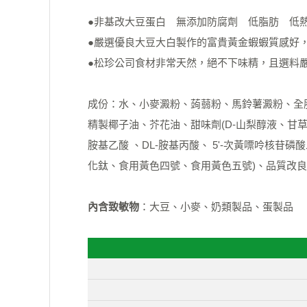
●非基改大豆蛋白 無添加防腐劑 低脂肪 低
●嚴選優良大豆大白製作的富貴黃金蝦蝦質感好
●松珍公司食材非常天然，絕不下味精，且選料
成份：水、小麥澱粉、蒟蒻粉、馬鈴薯澱粉、全脂
精製椰子油、芥花油、甜味劑(D-山梨醇液、甘
胺基乙酸 、DL-胺基丙酸、 5'-次黃嘌呤核
化鈦、食用黃色四號、食用黃色五號)、品質改良
內含致敏物
：大豆、小麥、奶類製品、蛋製品