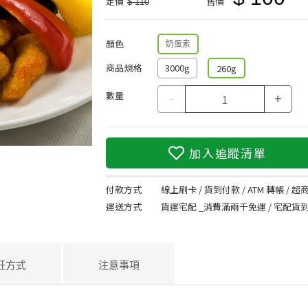
定價
售價
$ 110
顏色
奶蛋素
商品規格
3000g
260g
數量
-
+
加入追蹤清單
付款方式
線上刷卡 / 貨到付款 / ATM 轉帳 / 超商
運送方式
貨運宅配 _消費滿兩千免運 / 宅配貨
飪方式
注意事項