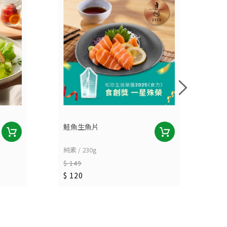
鮭魚生魚片
香
純素 / 230g
奶蛋
$ 149
$ 
$ 120
$ 