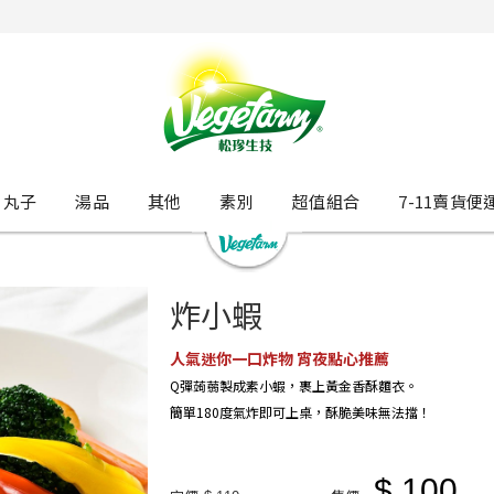
丸子
湯品
其他
素別
超值組合
7-11賣貨便
炸小蝦
人氣迷你一口炸物 宵夜點心推薦
Q彈蒟蒻製成素小蝦，裹上黃金香酥麵衣。
簡單180度氣炸即可上桌，酥脆美味無法擋！
$ 100