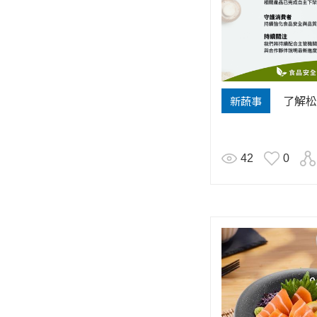
了解松
新蔬事
42
0