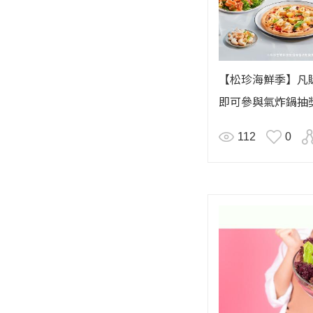
【松珍海鮮季】凡
即可參與氣炸鍋抽
112
0