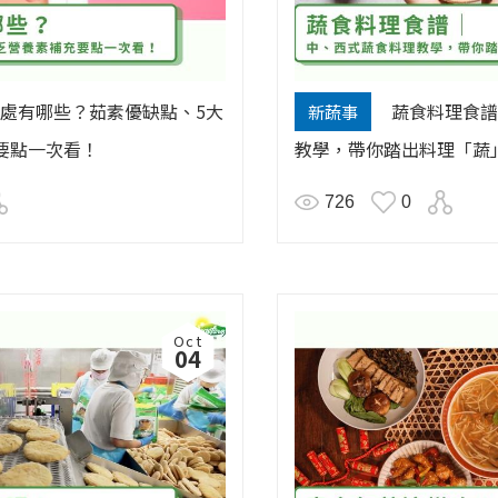
處有哪些？茹素優缺點、5大
蔬食料理食譜
新蔬事
要點一次看！
教學，帶你踏出料理「蔬
726
0
Oct
04