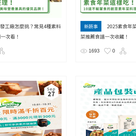
發工廠怎麼挑？常見4種素料
2025素食
新蔬事
則一次看！
菜推薦食譜一次收藏！
1693
0
Sep
27