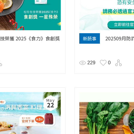
技榮獲 2025《食力》食創獎
202509月
新蔬事
229
0
May
22