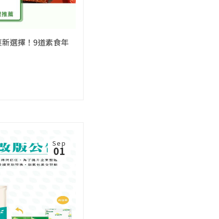
年菜新選擇！9道素食年
Sep
01