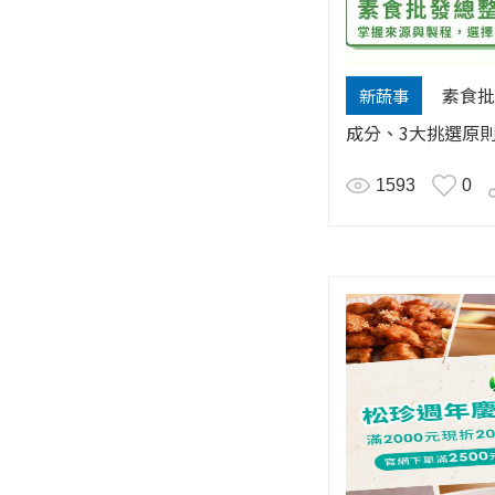
素食批
新蔬事
成分、3大挑選原
1593
0