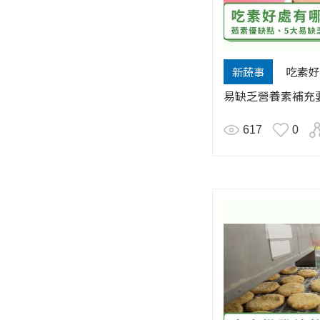
吃素好
新蔬事
易缺乏營養素補充
617
0