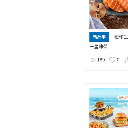
松珍生
新蔬事
一星殊榮
189
0