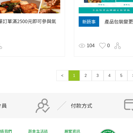
訂單滿2500元即可參與氣
產品包裝變更
新蔬事
104
0
<
1
2
3
4
5
會員
付款方式
聯絡我們
蔬食生活誌
展覽資訊