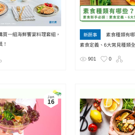
購買一組海鮮饗宴料理套組，
素食種類有哪
新蔬事
獎！
素食定義、6大常見種類
901
0
Jan
16